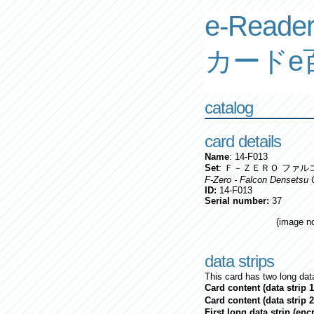
e-Reader
カードe
catalog
card details
Name
: 14-F013
Set
: Ｆ－ＺＥＲＯ ファル
F-Zero - Falcon Densetsu 
ID:
14-F013
Serial number:
37
(image no
data strips
This card has two long data
Card content (data strip 1
Card content (data strip 2
First long data strip (en