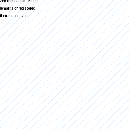
ware companies. Product
demarks or registered
their respective