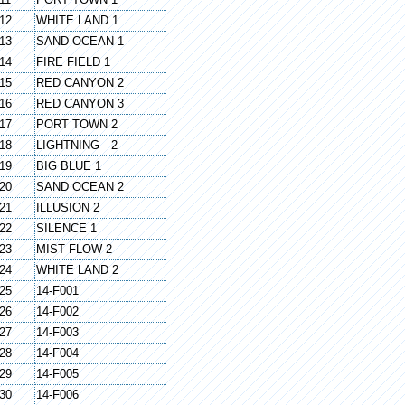
12
WHITE LAND 1
13
SAND OCEAN 1
14
FIRE FIELD 1
15
RED CANYON 2
16
RED CANYON 3
17
PORT TOWN 2
18
LIGHTNING 2
19
BIG BLUE 1
20
SAND OCEAN 2
21
ILLUSION 2
22
SILENCE 1
23
MIST FLOW 2
24
WHITE LAND 2
25
14-F001
26
14-F002
27
14-F003
28
14-F004
29
14-F005
30
14-F006