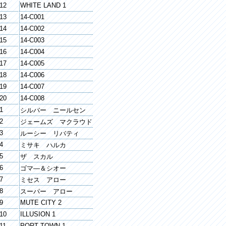
12
WHITE LAND 1
13
14-C001
14
14-C002
15
14-C003
16
14-C004
17
14-C005
18
14-C006
19
14-C007
20
14-C008
1
シルバー ニールセン
2
ジェームズ マクラウド
3
ルーシー リバティ
4
ミサキ ハルカ
5
ザ スカル
6
ゴマ―＆シオー
7
ミセス アロー
8
スーパー アロー
9
MUTE CITY 2
10
ILLUSION 1
11
PORT TOWN 1