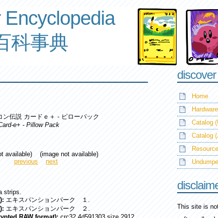
 Encyclopedia
百科事典
discover
Home
Hardware
コン伝説 カードｅ＋ - ピローパック
Catalog (
Card-e+ - Pillow Pack
Catalog 
Resource
t available) (image not available)
previous
next
Undump
disclaim
 strips.
):
エキスパンションパーク １.
This site is n
):
エキスパンションパーク ２.
crypted RAW format):
crc32 4d591303 size 2912