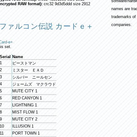
software/hard
encrypted RAW format):
crc32 9d3d5ddd size 2912
names are tra
trademarks of 
 ファルコン伝説 カードｅ＋
companies.
Card-e+
is set.
Serial
Name
1
ビーストマン
2
ミスター ＥＡＤ
3
シルバー ニールセン
4
ジェームズ マクラウド
5
MUTE CITY 1
6
RED CANYON 1
7
LIGHTNING 1
8
MIST FLOW 1
9
MUTE CITY 2
10
ILLUSION 1
11
PORT TOWN 1