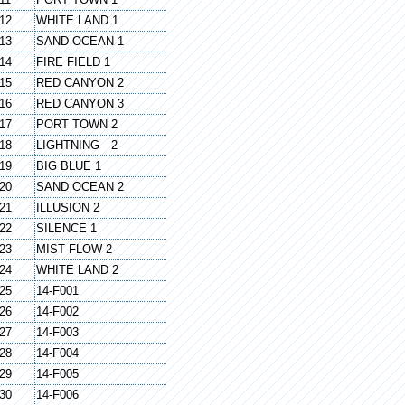
12
WHITE LAND 1
13
SAND OCEAN 1
14
FIRE FIELD 1
15
RED CANYON 2
16
RED CANYON 3
17
PORT TOWN 2
18
LIGHTNING 2
19
BIG BLUE 1
20
SAND OCEAN 2
21
ILLUSION 2
22
SILENCE 1
23
MIST FLOW 2
24
WHITE LAND 2
25
14-F001
26
14-F002
27
14-F003
28
14-F004
29
14-F005
30
14-F006