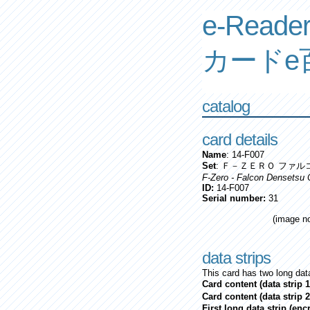
e-Reader
カードe
catalog
card details
Name
: 14-F007
Set
: Ｆ－ＺＥＲＯ ファル
F-Zero - Falcon Densetsu 
ID:
14-F007
Serial number:
31
(image no
data strips
This card has two long data
Card content (data strip 1
Card content (data strip 2
First long data strip (en