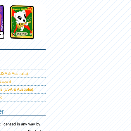
USA & Australia)
(Japan)
s (USA & Australia)
ed
er
ot licensed in any way by