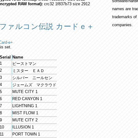
software/hard
encrypted RAW format):
crc32 1f837b73 size 2912
names are tra
trademarks of 
 ファルコン伝説 カードｅ＋
companies.
Card-e+
is set.
Serial
Name
1
ビーストマン
2
ミスター ＥＡＤ
3
シルバー ニールセン
4
ジェームズ マクラウド
5
MUTE CITY 1
6
RED CANYON 1
7
LIGHTNING 1
8
MIST FLOW 1
9
MUTE CITY 2
10
ILLUSION 1
11
PORT TOWN 1