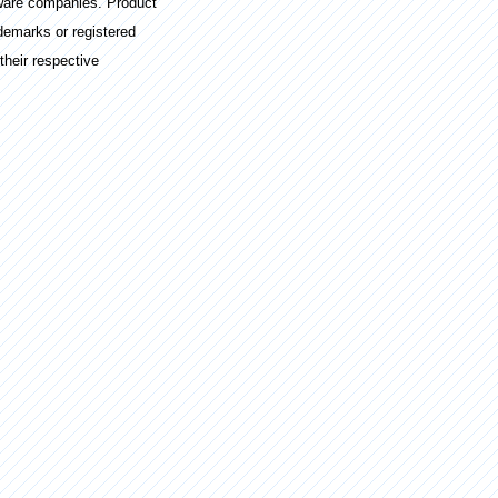
ware companies. Product
demarks or registered
their respective