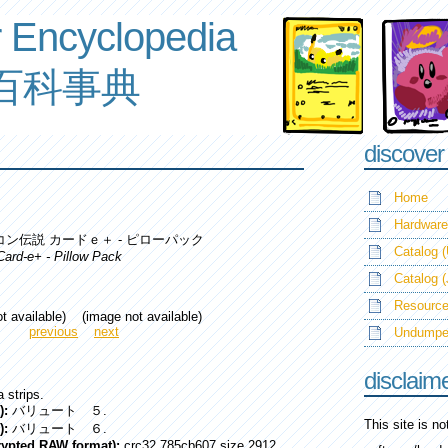
 Encyclopedia
百科事典
discover
Home
Hardware
コン伝説 カードｅ＋ - ピローパック
Catalog (
Card-e+ - Pillow Pack
Catalog 
Resource
t available) (image not available)
previous
next
Undump
disclaim
 strips.
):
バリュート ５.
This site is n
):
バリュート ６.
crypted RAW format):
crc32 785cb607 size 2912