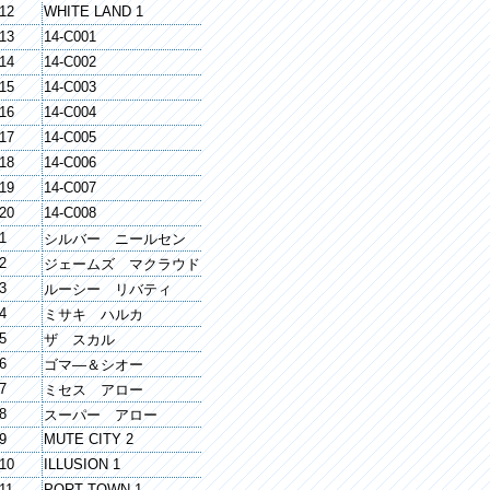
12
WHITE LAND 1
13
14-C001
14
14-C002
15
14-C003
16
14-C004
17
14-C005
18
14-C006
19
14-C007
20
14-C008
1
シルバー ニールセン
2
ジェームズ マクラウド
3
ルーシー リバティ
4
ミサキ ハルカ
5
ザ スカル
6
ゴマ―＆シオー
7
ミセス アロー
8
スーパー アロー
9
MUTE CITY 2
10
ILLUSION 1
11
PORT TOWN 1