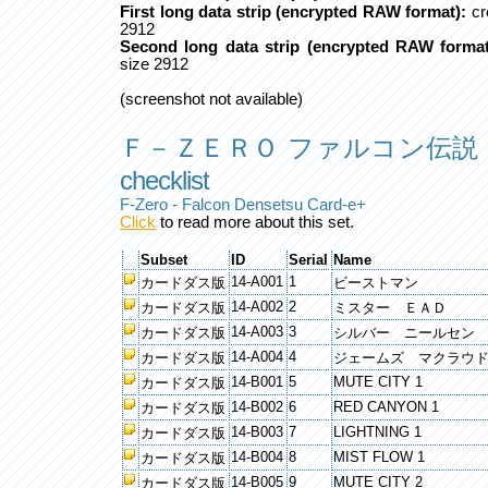
First long data strip (encrypted RAW format):
cr
2912
Second long data strip (encrypted RAW format
size 2912
(screenshot not available)
Ｆ－ＺＥＲＯ ファルコン伝説
checklist
F-Zero - Falcon Densetsu Card-e+
Click
to read more about this set.
Subset
ID
Serial
Name
14-A001
1
カードダス版
ビーストマン
14-A002
2
カードダス版
ミスター ＥＡＤ
14-A003
3
カードダス版
シルバー ニールセン
14-A004
4
カードダス版
ジェームズ マクラウ
14-B001
5
MUTE CITY 1
カードダス版
14-B002
6
RED CANYON 1
カードダス版
14-B003
7
LIGHTNING 1
カードダス版
14-B004
8
MIST FLOW 1
カードダス版
14-B005
9
MUTE CITY 2
カードダス版