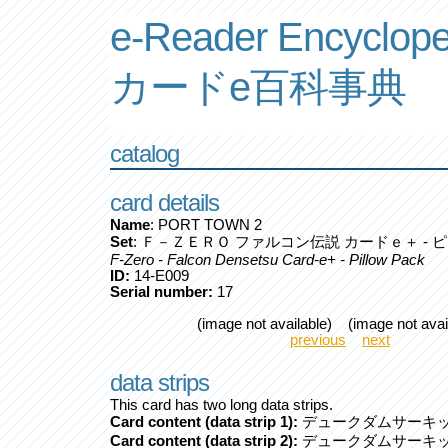
e-Reader Encyclope
カードe百科事典
catalog
card details
Name
: PORT TOWN 2
Set
: Ｆ－ＺＥＲＯ ファルコン伝説 カードｅ＋ - 
F-Zero - Falcon Densetsu Card-e+ - Pillow Pack
ID:
14-E009
Serial number:
17
(image not available) (image not avai
previous
next
data strips
This card has two long data strips.
Card content (data strip 1):
デュークダムサーキッ
Card content (data strip 2):
デュークダムサーキッ