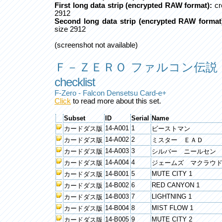
First long data strip (encrypted RAW format):
cr
2912
Second long data strip (encrypted RAW format
size 2912
(screenshot not available)
Ｆ－ＺＥＲＯ ファルコン伝説
checklist
F-Zero - Falcon Densetsu Card-e+
Click
to read more about this set.
Subset
ID
Serial
Name
14-A001
1
カードダス版
ビーストマン
14-A002
2
カードダス版
ミスター ＥＡＤ
14-A003
3
カードダス版
シルバー ニールセン
14-A004
4
カードダス版
ジェームズ マクラウ
14-B001
5
MUTE CITY 1
カードダス版
14-B002
6
RED CANYON 1
カードダス版
14-B003
7
LIGHTNING 1
カードダス版
14-B004
8
MIST FLOW 1
カードダス版
14-B005
9
MUTE CITY 2
カードダス版