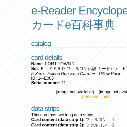
e-Reader Encyclope
カードe百科事典
catalog
card details
Name
: PORT TOWN 1
Set
: Ｆ－ＺＥＲＯ ファルコン伝説 カードｅ＋ - 
F-Zero - Falcon Densetsu Card-e+ - Pillow Pack
ID:
14-E003
Serial number:
11
(image not available) (image not avai
previous
next
data strips
This card has two long data strips.
Card content (data strip 1):
ファルコン １.
Card content (data strip 2):
ファルコン ２.