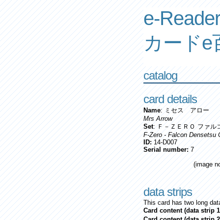
e-Reader
カードe
catalog
card details
Name
: ミセス アロー
Mrs Arrow
Set
: Ｆ－ＺＥＲＯ ファル
F-Zero - Falcon Densetsu 
ID:
14-D007
Serial number:
7
(image no
data strips
This card has two long data
Card content (data strip 1
Card content (data strip 2