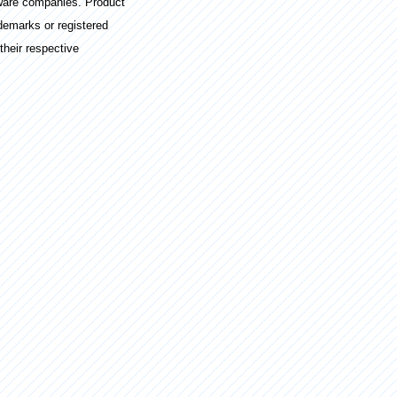
ware companies. Product
demarks or registered
their respective