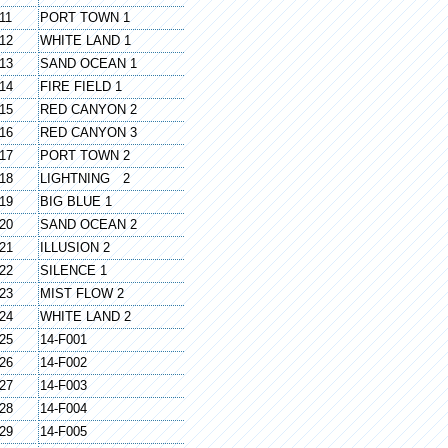
11
PORT TOWN 1
12
WHITE LAND 1
13
SAND OCEAN 1
14
FIRE FIELD 1
15
RED CANYON 2
16
RED CANYON 3
17
PORT TOWN 2
18
LIGHTNING 2
19
BIG BLUE 1
20
SAND OCEAN 2
21
ILLUSION 2
22
SILENCE 1
23
MIST FLOW 2
24
WHITE LAND 2
25
14-F001
26
14-F002
27
14-F003
28
14-F004
29
14-F005