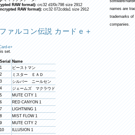
software/hard
crypted RAW format):
crc32 d1f0c798 size 2912
names are tra
encrypted RAW format):
crc32 072cdda1 size 2912
trademarks of 
companies.
 ファルコン伝説 カードｅ＋
Card-e+
is set.
Serial
Name
1
ビーストマン
2
ミスター ＥＡＤ
3
シルバー ニールセン
4
ジェームズ マクラウド
5
MUTE CITY 1
6
RED CANYON 1
7
LIGHTNING 1
8
MIST FLOW 1
9
MUTE CITY 2
10
ILLUSION 1