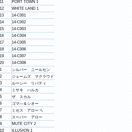
11
PORT TOWN 1
12
WHITE LAND 1
13
14-C001
14
14-C002
15
14-C003
16
14-C004
17
14-C005
18
14-C006
19
14-C007
20
14-C008
1
シルバー ニールセン
2
ジェームズ マクラウド
3
ルーシー リバティ
4
ミサキ ハルカ
5
ザ スカル
6
ゴマ―＆シオー
7
ミセス アロー
8
スーパー アロー
9
MUTE CITY 2
10
ILLUSION 1