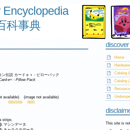
 Encyclopedia
百科事典
discover
Home
Hardware
Catalog (
コン伝説 カードｅ＋ - ピローパック
Card-e+ - Pillow Pack
Catalog 
Resource
Undump
t available) (image not available)
previous
next
disclaim
 strips.
This site is n
):
マシンデータ.
):
キャラクタデータ.