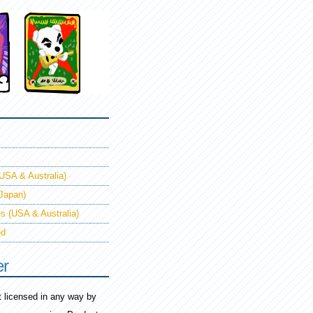
USA & Australia)
(Japan)
s (USA & Australia)
ed
er
ot licensed in any way by