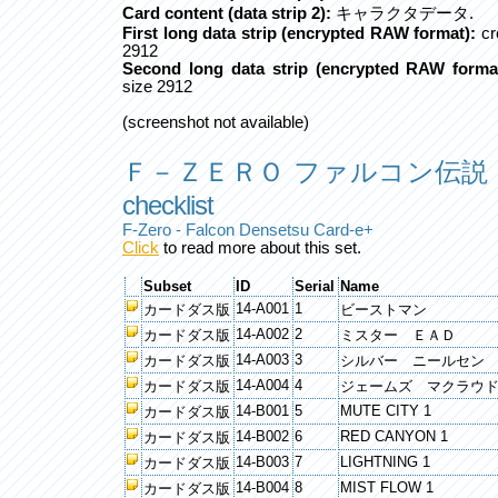
Card content (data strip 2):
キャラクタデータ.
First long data strip (encrypted RAW format):
cr
2912
Second long data strip (encrypted RAW format
size 2912
(screenshot not available)
Ｆ－ＺＥＲＯ ファルコン伝説
checklist
F-Zero - Falcon Densetsu Card-e+
Click
to read more about this set.
Subset
ID
Serial
Name
14-A001
1
カードダス版
ビーストマン
14-A002
2
カードダス版
ミスター ＥＡＤ
14-A003
3
カードダス版
シルバー ニールセン
14-A004
4
カードダス版
ジェームズ マクラウ
14-B001
5
MUTE CITY 1
カードダス版
14-B002
6
RED CANYON 1
カードダス版
14-B003
7
LIGHTNING 1
カードダス版
14-B004
8
MIST FLOW 1
カードダス版