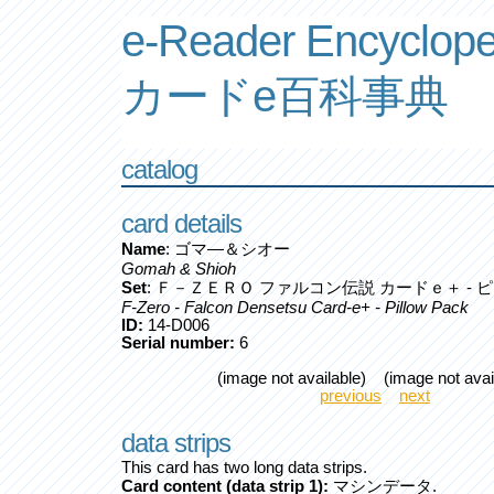
e-Reader Encyclope
カードe百科事典
catalog
card details
Name
: ゴマ―＆シオー
Gomah & Shioh
Set
: Ｆ－ＺＥＲＯ ファルコン伝説 カードｅ＋ - 
F-Zero - Falcon Densetsu Card-e+ - Pillow Pack
ID:
14-D006
Serial number:
6
(image not available) (image not avai
previous
next
data strips
This card has two long data strips.
Card content (data strip 1):
マシンデータ.