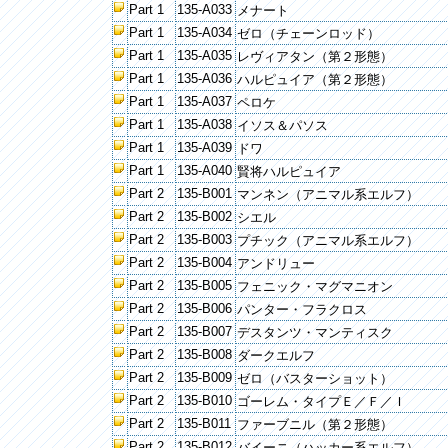
Part 1
135-A033
メナート
Part 1
135-A034
ゼロ（チェーンロッド）
Part 1
135-A035
レヴィアタン（第２形態）
Part 1
135-A036
ハルピュイア（第２形態）
Part 1
135-A037
ペロケ
Part 1
135-A038
イソス＆パソス
Part 1
135-A039
ドワ
Part 1
135-A040
賢将ハルピュイア
Part 2
135-B001
マンネン（アニマル系エルフ）
Part 2
135-B002
シエル
Part 2
135-B003
プチック（アニマル系エルフ）
Part 2
135-B004
アンドリュー
Part 2
135-B005
フェニック・マグマニオン
Part 2
135-B006
パンター・フラクロス
Part 2
135-B007
デスタンツ・マンティスク
Part 2
135-B008
ダークエルフ
Part 2
135-B009
ゼロ（バスターショット）
Part 2
135-B010
ゴーレム・タイプＥ／Ｆ／Ｉ
Part 2
135-B011
ファーブニル（第２形態）
Part 2
135-B012
バイーニ（ハッカー系エルフ）