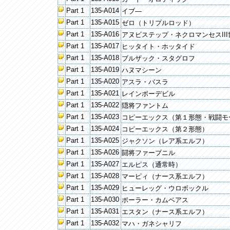
Part 1
135-A014
イブ―
Part 1
135-A015
ゼロ（トリプルロッド）
Part 1
135-A016
アヌビステップ・ネクロマンセスIII
Part 1
135-A017
ヒッタイト・ホッタイド
Part 1
135-A018
ブルザック・スタグロフ
Part 1
135-A019
ハヌマシーン
Part 1
135-A020
アスラ・バスラ
Part 1
135-A021
レインボーデビル
Part 1
135-A022
隠将ファントム
Part 1
135-A023
コピーエックス（第１形態・戦闘モ
Part 1
135-A024
コピーエックス（第２形態）
Part 1
135-A025
ジャクソン（レア系エルフ）
Part 1
135-A026
闘将ファーブニル
Part 1
135-A027
エルピス（通常時）
Part 1
135-A028
マーピィ（ナース系エルフ）
Part 1
135-A029
ヒューレッグ・ウロボックル
Part 1
135-A030
ポーラー・カムベアス
Part 1
135-A031
エスタン（ナース系エルフ）
Part 1
135-A032
マハ・ガネシャリフ