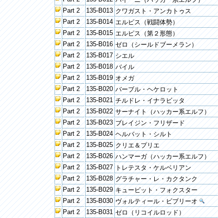
Part 2
135-B013
クワガスト・アンカトゥス
Part 2
135-B014
エルピス（戦闘体勢）
Part 2
135-B015
エルピス（第２形態）
Part 2
135-B016
ゼロ（シールドブーメラン）
Part 2
135-B017
シエル
Part 2
135-B018
バイル
Part 2
135-B019
オメガ
Part 2
135-B020
バーブル・ヘケロット
Part 2
135-B021
チルドレ・イナラビッタ
Part 2
135-B022
サーナイト（ハッカー系エルフ）
Part 2
135-B023
ブレイジン・フリザード
Part 2
135-B024
ヘルバット・シルト
Part 2
135-B025
クリエ＆プリエ
Part 2
135-B026
ハンマーガ（ハッカー系エルフ）
Part 2
135-B027
トレテスタ・ケルベリアン
Part 2
135-B028
グラチャー・レ・カクタンク
Part 2
135-B029
キュービット・フォクスター
Part 2
135-B030
ヴォルティール・ビブリーオ
Part 2
135-B031
ゼロ（リコイルロッド）