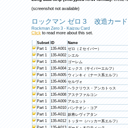
(screenshot not available)
ロックマン ゼロ３ 改造カード che
Rockman Zero 3 - Kaizou Card
Click
to read more about this set.
Subset
ID
Name
Part 1
135-A001
ゼロ（Ｚセイバー）
Part 1
135-A002
シエル
Part 1
135-A003
ゴーレム
Part 1
135-A004
エックス（サイバーエルフ）
Part 1
135-A005
ウィンキィ（ナース系エルフ）
Part 1
135-A006
セルヴォ
Part 1
135-A007
ヘラクリウス・アンカトゥス
Part 1
135-A008
アステファルコン
Part 1
135-A009
アルエット
Part 1
135-A010
パンテオン・コア
Part 1
135-A011
妖将レヴィアタン
Part 1
135-A012
トッター（ハッカー系エルフ）
Part 1
135-A013
ガード・オロティック