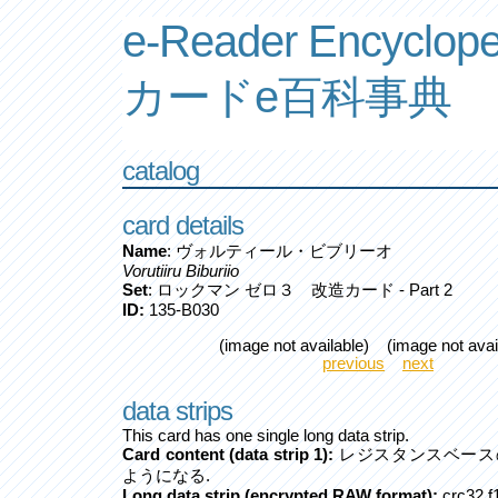
e-Reader Encyclope
カードe百科事典
catalog
card details
Name
: ヴォルティール・ビブリーオ
Vorutiiru Biburiio
Set
: ロックマン ゼロ３ 改造カード - Part 2
ID:
135-B030
(image not available) (image not avai
previous
next
data strips
This card has one single long data strip.
Card content (data strip 1):
レジスタンスベース
ようになる.
Long data strip (encrypted RAW format):
crc32 f