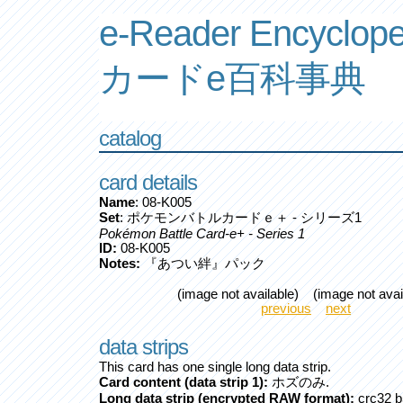
e-Reader Encyclope
カードe百科事典
catalog
card details
Name
: 08-K005
Set
: ポケモンバトルカードｅ＋ - シリーズ1
Pokémon Battle Card-e+ - Series 1
ID:
08-K005
Notes:
『あつい絆』パック
(image not available) (image not avai
previous
next
data strips
This card has one single long data strip.
Card content (data strip 1):
ホズのみ.
Long data strip (encrypted RAW format):
crc32 b