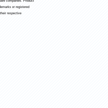
ware companies. Product
demarks or registered
their respective