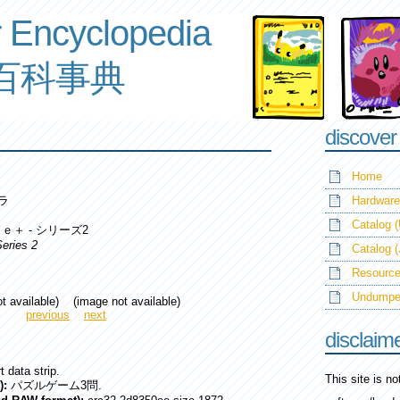
 Encyclopedia
百科事典
discover
Home
タラ
Hardware
Catalog (
ｅ＋ - シリーズ2
eries 2
Catalog 
Resource
Undump
t available) (image not available)
previous
next
disclaim
t data strip.
This site is n
):
パズルゲーム3問.