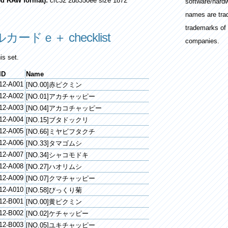
ted RAW format):
crc32 2d8350ee size 1872
software/hard
names are tra
trademarks of 
ドｅ＋ checklist
companies.
is set.
ID
Name
12-A001
[NO.00]赤ピクミン
12-A002
[NO.01]アカチャッピー
12-A003
[NO.04]アカコチャッピー
12-A004
[NO.15]ブタドックリ
12-A005
[NO.66]ミヤビフタクチ
12-A006
[NO.33]タマゴムシ
12-A007
[NO.34]シャコモドキ
12-A008
[NO.27]ハオリムシ
12-A009
[NO.07]クマチャッピー
12-A010
[NO.58]びっくり菊
12-B001
[NO.00]黄ピクミン
12-B002
[NO.02]ケチャッピー
12-B003
[NO.05]ユキチャッピー