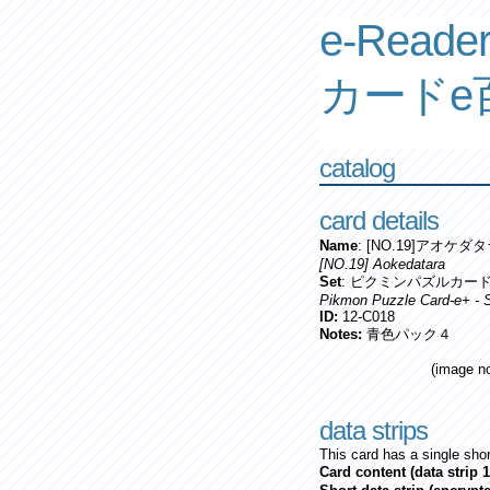
e-Reader
カードe
catalog
card details
Name
: [NO.19]アオケダ
[NO.19] Aokedatara
Set
: ピクミンパズルカード
Pikmon Puzzle Card-e+ - S
ID:
12-C018
Notes:
青色パック４
(image no
data strips
This card has a single shor
Card content (data strip 1