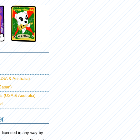
USA & Australia)
(Japan)
s (USA & Australia)
ed
er
ot licensed in any way by