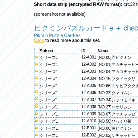
Short data strip (encrypted RAW format):
crc32 f
(screenshot not available)
ピクミンパズルカードｅ＋ checkl
Pikmin Puzzle Card-e+
Click
to read more about this set.
Subset
ID
Name
12-A001
シリーズ1
[NO.00]赤ピクミン
12-A002
シリーズ1
[NO.01]アカチャッピ
12-A003
シリーズ1
[NO.04]アカコチャッ
12-A004
シリーズ1
[NO.15]ブタドックリ
12-A005
シリーズ1
[NO.66]ミヤビフタク
12-A006
シリーズ1
[NO.33]タマゴムシ
12-A007
シリーズ1
[NO.34]シャコモドキ
12-A008
シリーズ1
[NO.27]ハオリムシ
12-A009
シリーズ1
[NO.07]クマチャッピ
12-A010
シリーズ1
[NO.58]びっくり菊
12-B001
シリーズ1
[NO.00]黄ピクミン
12-B002
シリーズ1
[NO.02]ケチャッピー