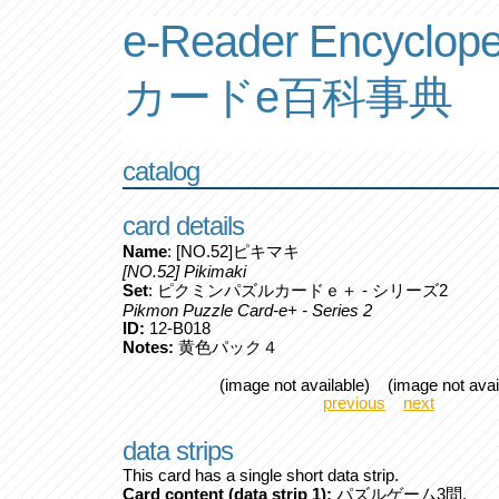
e-Reader Encyclope
カードe百科事典
catalog
card details
Name
: [NO.52]ピキマキ
[NO.52] Pikimaki
Set
: ピクミンパズルカードｅ＋ - シリーズ2
Pikmon Puzzle Card-e+ - Series 2
ID:
12-B018
Notes:
黄色パック４
(image not available) (image not avai
previous
next
data strips
This card has a single short data strip.
Card content (data strip 1):
パズルゲーム3問.