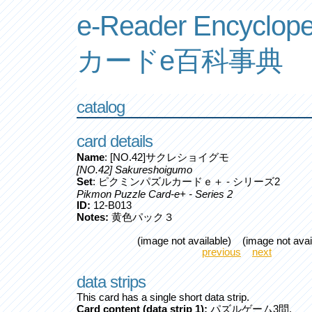
e-Reader Encyclope
カードe百科事典
catalog
card details
Name
: [NO.42]サクレショイグモ
[NO.42] Sakureshoigumo
Set
: ピクミンパズルカードｅ＋ - シリーズ2
Pikmon Puzzle Card-e+ - Series 2
ID:
12-B013
Notes:
黄色パック３
(image not available) (image not avai
previous
next
data strips
This card has a single short data strip.
Card content (data strip 1):
パズルゲーム3問.