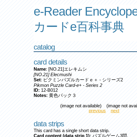
e-Reader Encyclope
カードe百科事典
catalog
card details
Name
: [NO.21]エレキムシ
[NO.21] Elecmushi
Set
: ピクミンパズルカードｅ＋ - シリーズ2
Pikmon Puzzle Card-e+ - Series 2
ID:
12-B012
Notes:
黄色パック３
(image not available) (image not avai
previous
next
data strips
This card has a single short data strip.
Card content (data strip 1):
パズルゲーム3問.