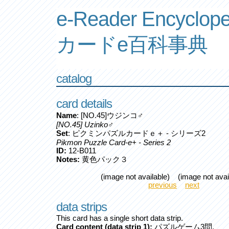
e-Reader Encyclope
カードe百科事典
catalog
card details
Name
: [NO.45]ウジンコ♂
[NO.45] Uzinko♂
Set
: ピクミンパズルカードｅ＋ - シリーズ2
Pikmon Puzzle Card-e+ - Series 2
ID:
12-B011
Notes:
黄色パック３
(image not available) (image not avai
previous
next
data strips
This card has a single short data strip.
Card content (data strip 1):
パズルゲーム3問.