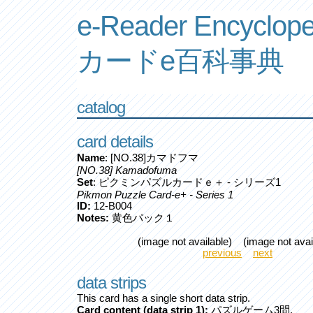
e-Reader Encyclope
カードe百科事典
catalog
card details
Name
: [NO.38]カマドフマ
[NO.38] Kamadofuma
Set
: ピクミンパズルカードｅ＋ - シリーズ1
Pikmon Puzzle Card-e+ - Series 1
ID:
12-B004
Notes:
黄色パック１
(image not available) (image not avai
previous
next
data strips
This card has a single short data strip.
Card content (data strip 1):
パズルゲーム3問.