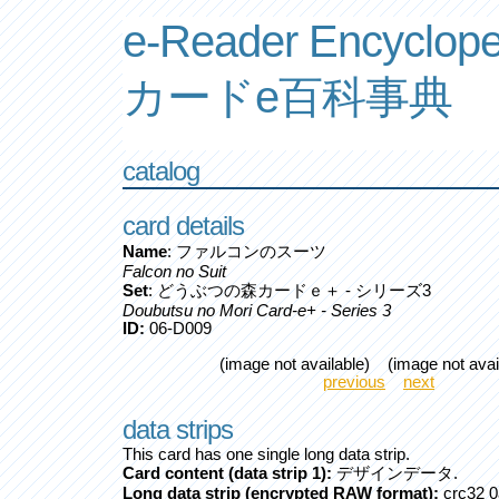
e-Reader Encyclope
カードe百科事典
catalog
card details
Name
: ファルコンのスーツ
Falcon no Suit
Set
: どうぶつの森カードｅ＋ - シリーズ3
Doubutsu no Mori Card-e+ - Series 3
ID:
06-D009
(image not available) (image not avai
previous
next
data strips
This card has one single long data strip.
Card content (data strip 1):
デザインデータ.
Long data strip (encrypted RAW format):
crc32 0