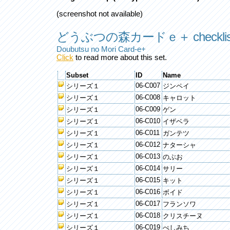
(screenshot not available)
どうぶつの森カードｅ＋ checklis
Doubutsu no Mori Card-e+
Click
to read more about this set.
Subset
ID
Name
06-C007
シリーズ１
ジンペイ
06-C008
シリーズ１
キャロット
06-C009
シリーズ１
ゲン
06-C010
シリーズ１
イザベラ
06-C011
シリーズ１
ガンテツ
06-C012
シリーズ１
ナターシャ
06-C013
シリーズ１
のぶお
06-C014
シリーズ１
サリー
06-C015
シリーズ１
キット
06-C016
シリーズ１
ボイド
06-C017
シリーズ１
フランソワ
06-C018
シリーズ１
クリスチーヌ
06-C019
シリーズ１
ぺしみち