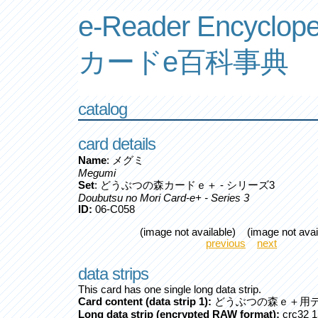
e-Reader Encyclope
カードe百科事典
catalog
card details
Name
: メグミ
Megumi
Set
: どうぶつの森カードｅ＋ - シリーズ3
Doubutsu no Mori Card-e+ - Series 3
ID:
06-C058
(image not available) (image not avai
previous
next
data strips
This card has one single long data strip.
Card content (data strip 1):
どうぶつの森ｅ＋用デ
Long data strip (encrypted RAW format):
crc32 1