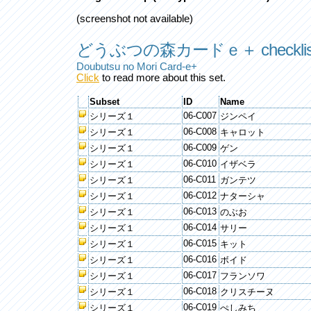
(screenshot not available)
どうぶつの森カードｅ＋ checklis
Doubutsu no Mori Card-e+
Click
to read more about this set.
Subset
ID
Name
06-C007
シリーズ１
ジンペイ
06-C008
シリーズ１
キャロット
06-C009
シリーズ１
ゲン
06-C010
シリーズ１
イザベラ
06-C011
シリーズ１
ガンテツ
06-C012
シリーズ１
ナターシャ
06-C013
シリーズ１
のぶお
06-C014
シリーズ１
サリー
06-C015
シリーズ１
キット
06-C016
シリーズ１
ボイド
06-C017
シリーズ１
フランソワ
06-C018
シリーズ１
クリスチーヌ
06-C019
シリーズ１
ぺしみち