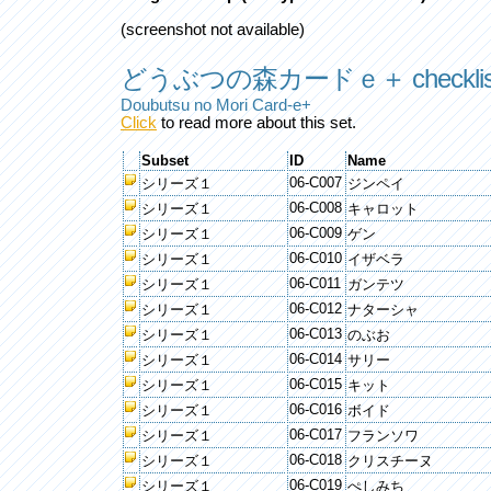
(screenshot not available)
どうぶつの森カードｅ＋ checklis
Doubutsu no Mori Card-e+
Click
to read more about this set.
Subset
ID
Name
06-C007
シリーズ１
ジンペイ
06-C008
シリーズ１
キャロット
06-C009
シリーズ１
ゲン
06-C010
シリーズ１
イザベラ
06-C011
シリーズ１
ガンテツ
06-C012
シリーズ１
ナターシャ
06-C013
シリーズ１
のぶお
06-C014
シリーズ１
サリー
06-C015
シリーズ１
キット
06-C016
シリーズ１
ボイド
06-C017
シリーズ１
フランソワ
06-C018
シリーズ１
クリスチーヌ
06-C019
シリーズ１
ぺしみち