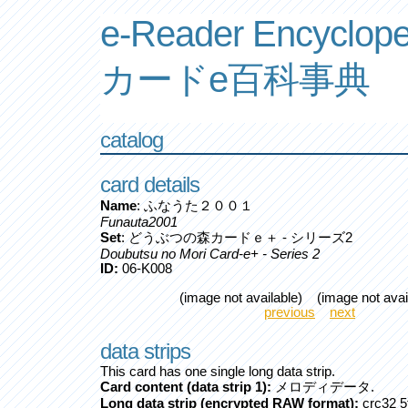
e-Reader Encyclope
カードe百科事典
catalog
card details
Name
: ふなうた２００１
Funauta2001
Set
: どうぶつの森カードｅ＋ - シリーズ2
Doubutsu no Mori Card-e+ - Series 2
ID:
06-K008
(image not available) (image not avai
previous
next
data strips
This card has one single long data strip.
Card content (data strip 1):
メロディデータ.
Long data strip (encrypted RAW format):
crc32 5