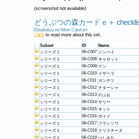
(screenshot not available)
どうぶつの森カードｅ＋ checklis
Doubutsu no Mori Card-e+
Click
to read more about this set.
Subset
ID
Name
06-C007
シリーズ１
ジンペイ
06-C008
シリーズ１
キャロット
06-C009
シリーズ１
ゲン
06-C010
シリーズ１
イザベラ
06-C011
シリーズ１
ガンテツ
06-C012
シリーズ１
ナターシャ
06-C013
シリーズ１
のぶお
06-C014
シリーズ１
サリー
06-C015
シリーズ１
キット
06-C016
シリーズ１
ボイド
06-C017
シリーズ１
フランソワ
06-C018
シリーズ１
クリスチーヌ
06-C019
シリーズ１
ぺしみち