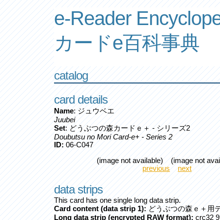
e-Reader Encyclope
カードe百科事典
catalog
card details
Name
: ジュウベエ
Juubei
Set
: どうぶつの森カードｅ＋ - シリーズ2
Doubutsu no Mori Card-e+ - Series 2
ID:
06-C047
(image not available) (image not avai
previous
next
data strips
This card has one single long data strip.
Card content (data strip 1):
どうぶつの森ｅ＋用デ
Long data strip (encrypted RAW format):
crc32 9