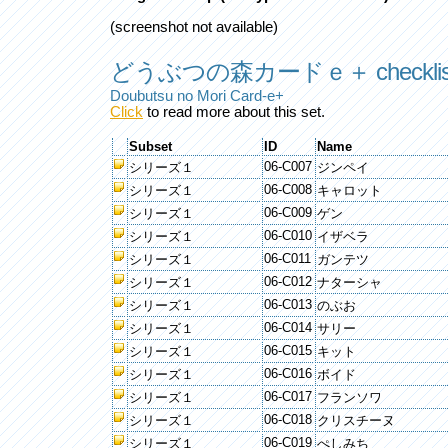
(screenshot not available)
どうぶつの森カードｅ＋ checklis
Doubutsu no Mori Card-e+
Click
to read more about this set.
Subset
ID
Name
06-C007
シリーズ１
ジンペイ
06-C008
シリーズ１
キャロット
06-C009
シリーズ１
ゲン
06-C010
シリーズ１
イザベラ
06-C011
シリーズ１
ガンテツ
06-C012
シリーズ１
ナターシャ
06-C013
シリーズ１
のぶお
06-C014
シリーズ１
サリー
06-C015
シリーズ１
キット
06-C016
シリーズ１
ボイド
06-C017
シリーズ１
フランソワ
06-C018
シリーズ１
クリスチーヌ
06-C019
シリーズ１
ぺしみち