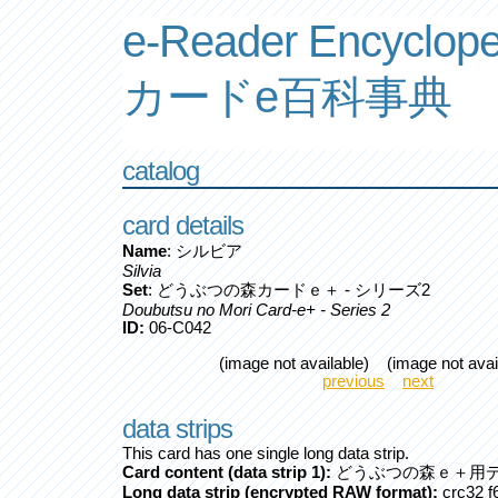
e-Reader Encyclope
カードe百科事典
catalog
card details
Name
: シルビア
Silvia
Set
: どうぶつの森カードｅ＋ - シリーズ2
Doubutsu no Mori Card-e+ - Series 2
ID:
06-C042
(image not available) (image not avai
previous
next
data strips
This card has one single long data strip.
Card content (data strip 1):
どうぶつの森ｅ＋用デ
Long data strip (encrypted RAW format):
crc32 f